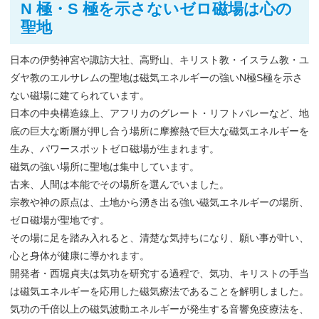
N 極・S 極を示さないゼロ磁場は心の
聖地
日本の伊勢神宮や諏訪大社、高野山、キリスト教・イスラム教・ユ
ダヤ教のエルサレムの聖地は磁気エネルギーの強いN極S極を示さ
ない磁場に建てられています。
日本の中央構造線上、アフリカのグレート・リフトバレーなど、地
底の巨大な断層が押し合う場所に摩擦熱で巨大な磁気エネルギーを
生み、パワースポットゼロ磁場が生まれます。
磁気の強い場所に聖地は集中しています。
古来、人間は本能でその場所を選んでいました。
宗教や神の原点は、土地から湧き出る強い磁気エネルギーの場所、
ゼロ磁場が聖地です。
その場に足を踏み入れると、清楚な気持ちになり、願い事が叶い、
心と身体が健康に導かれます。
開発者・西堀貞夫は気功を研究する過程で、気功、キリストの手当
は磁気エネルギーを応用した磁気療法であることを解明しました。
気功の千倍以上の磁気波動エネルギーが発生する音響免疫療法を、