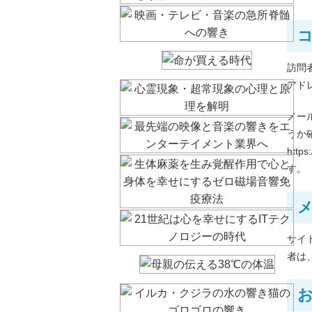
訪問
アド
メー
うか
htt
す。
サイ
者は