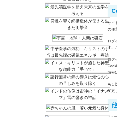
C
サイ
の便
ログ
す。
ログ
Co
情報
もし
変更
この