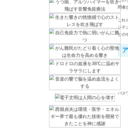
問者
これ
ンテ
との
パス