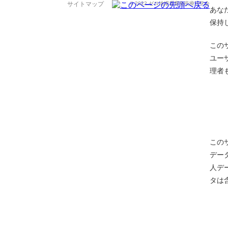
サイトマップ
© 2022 ゼロ地場音響免疫療法学会
あな
保持
この
ユー
理者
この
デー
人デ
タは